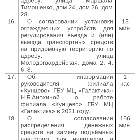
адресу: улица Маршала
Тимошенко, дом 24, дом 26, дом
28.
16.
О согласовании установки
15
ограждающих устройств для
мин.
регулирования въезда и (или)
выезда транспортных средств
на придомовую территорию по
адресу: улица
Молодогвардейская, дома 2, 4,
6, 8.
17.
Об информации
1
руководителя филиала
час
«Кунцево» ГБУ МЦ «Галактика»
Н.Б.Анохиной о работе
филиала «Кунцево» ГБУ МЦ
«Галактика» в 2021 году.
18.
О согласовании
156
распределения денежных
мин.
средств на замену подъёмных
платформ для инвалидов в