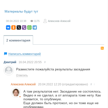
Материалы будут тут
08.04.2022
10:38
1175
Алексеев Алексей
2 комментария
R
Написать комментарий
Дмитрий
16.04.2022
20:55
#
Разместите пожалуйста результаты заседания
Ответить
Алексеев Алексей
20.04.2022
12:20
(отредактировано)
#
↑
А там результатов нет. Заседание не состоялось.
Видео я не сделал, а от аппарата тоже нету. Как
появится, то опубликую.
Еще должен быть протокол, но он тоже еще не
опубликован.