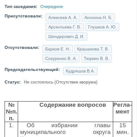
Тип заседания:
Очередное
Присутствовали:
Алексеев А. А.
Анохина Н. Б.
Арсентьева Г. В.
Глушков А. Ю.
Шендерович Д. И.
Отсутствовали:
Барков Е. Н.
Крашакова Т. В.
Сокуренко В. А.
Тюркин В. В.
Председательствующий:
Кудряшов В.А.
Статус:
Не состоялось (Отсутствие кворума)
№
Содержание вопросов
Регла-
№
п.
мент
п.
1.
Об избрании главы
15
муниципального округа
мин.