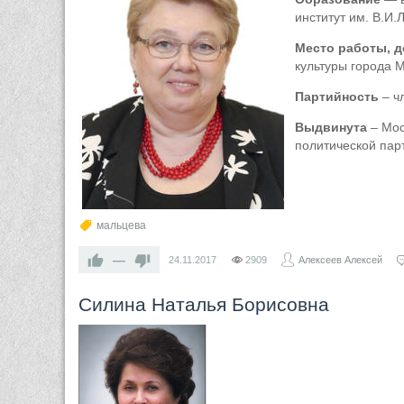
институт им. В.И.
Место работы, 
культуры города 
Партийность
– ч
Выдвинута
– Мос
политической пар
мальцева
—
24.11.2017
2909
Алексеев Алексей
Силина Наталья Борисовна